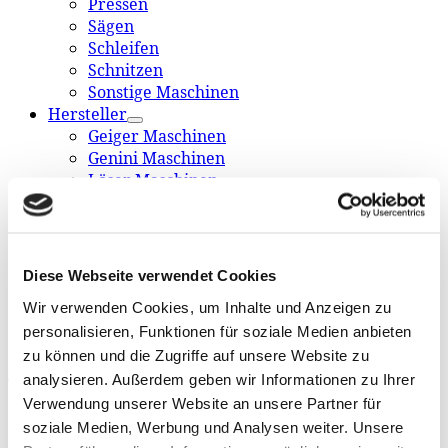
Pressen
Sägen
Schleifen
Schnitzen
Sonstige Maschinen
Hersteller
Geiger Maschinen
Genini Maschinen
Löser Maschinen
Hapfo Maschinen
Hempel Maschinen
Locatelli Maschinen
Zuckermann
Diese Webseite verwendet Cookies
Metallbearbeitungsmaschinen
Wir verwenden Cookies, um Inhalte und Anzeigen zu
Drehstähle + Formstähle
personalisieren, Funktionen für soziale Medien anbieten
Anfrage
zu können und die Zugriffe auf unsere Website zu
Startseite
»
Schleifen
analysieren. Außerdem geben wir Informationen zu Ihrer
Verwendung unserer Website an unsere Partner für
Schleifen
soziale Medien, Werbung und Analysen weiter. Unsere