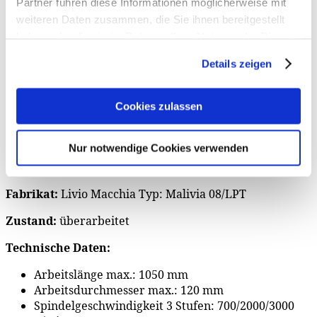
Partner führen diese Informationen möglicherweise mit
Gebrauchte Schleifmaschinen
weiteren Daten zusammen, die Sie ihnen bereitgestellt
haben oder die sie im Rahmen Ihrer Nutzung der Dienste
automatische Schleifmaschine Livio Macchia -
gesammelt haben. Sie geben Einwilligung zu unseren
Malivia 08/LPT
Details zeigen
Cookies, wenn Sie unsere Webseite weiterhin nutzen.
Cookies zulassen
Nur notwendige Cookies verwenden
Bezeichnung Maschine:
automatische Schleifmaschine
Fabrikat:
Livio Macchia Typ: Malivia 08/LPT
Zustand:
überarbeitet
Technische Daten:
Arbeitslänge max.: 1050 mm
Arbeitsdurchmesser max.: 120 mm
Spindelgeschwindigkeit 3 Stufen: 700/2000/3000