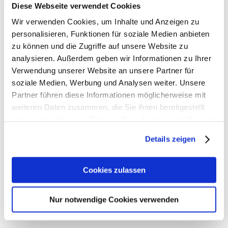
Pressen
Diese Webseite verwendet Cookies
Sägen
Wir verwenden Cookies, um Inhalte und Anzeigen zu
Schleifen
personalisieren, Funktionen für soziale Medien anbieten
Schnitzen
Sonstige Maschinen
zu können und die Zugriffe auf unsere Website zu
Hersteller
analysieren. Außerdem geben wir Informationen zu Ihrer
Geiger Maschinen
Verwendung unserer Website an unsere Partner für
Genini Maschinen
soziale Medien, Werbung und Analysen weiter. Unsere
Löser Maschinen
Partner führen diese Informationen möglicherweise mit
Hapfo Maschinen
weiteren Daten zusammen, die Sie ihnen bereitgestellt
Hempel Maschinen
haben oder die sie im Rahmen Ihrer Nutzung der Dienste
Locatelli Maschinen
gesammelt haben. Sie geben Einwilligung zu unseren
Zuckermann
Details zeigen
Cookies, wenn Sie unsere Webseite weiterhin nutzen.
Metallbearbeitungsmaschinen
Drehstähle + Formstähle
Anfrage
Cookies zulassen
Startseite
»
Drehen
Nur notwendige Cookies verwenden
Drehen