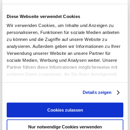
Berichtigung oder Löschung dieser Daten. Hierzu sowie
zu weiteren Fragen zum Thema personenbezogene
Daten können Sie sich jederzeit unter der im
Diese Webseite verwendet Cookies
Impressum angegebenen Adresse an uns wenden.
Wir verwenden Cookies, um Inhalte und Anzeigen zu
personalisieren, Funktionen für soziale Medien anbieten
Recht auf Einschränkung der Verarbeitung
zu können und die Zugriffe auf unsere Website zu
Sie haben das Recht, die Einschränkung der
analysieren. Außerdem geben wir Informationen zu Ihrer
Verarbeitung Ihrer personenbezogenen Daten zu
Verwendung unserer Website an unsere Partner für
verlangen. Hierzu können Sie sich jederzeit unter der
soziale Medien, Werbung und Analysen weiter. Unsere
im Impressum angegebenen Adresse an uns wenden.
Partner führen diese Informationen möglicherweise mit
Das Recht auf Einschränkung der Verarbeitung besteht
weiteren Daten zusammen, die Sie ihnen bereitgestellt
in folgenden Fällen:
haben oder die sie im Rahmen Ihrer Nutzung der Dienste
gesammelt haben. Sie geben Einwilligung zu unseren
Wenn Sie die Richtigkeit Ihrer bei uns
Details zeigen
Cookies, wenn Sie unsere Webseite weiterhin nutzen.
gespeicherten personenbezogenen Daten
bestreiten, benötigen wir in der Regel Zeit, um
dies zu überprüfen. Für die Dauer der Prüfung
Cookies zulassen
haben Sie das Recht, die Einschränkung der
Verarbeitung Ihrer personenbezogenen Daten zu
Nur notwendige Cookies verwenden
verlangen.